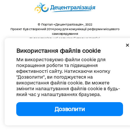
© Портал «Децентралізація», 2022
Проект був створений 2014 року для комунікації реформи місцевого
самоврядування
та територіальної організації влади в Україні.
Створення та наповнення -
ГО «Портал «Децентралізація»
Весь контент доступний за ліцензією
Використання файлів cookie
Creative Commons Attribution 4.0 International license,
якщо не зазначено інше
Ми використовуємо файли cookie для
покращення роботи та підвищення
ефективності сайту. Натискаючи кнопку
"Дозволити", ви погоджуєтеся на
використання файлів cookie. Ви можете
змінити налаштування файлів cookie в будь-
який час у налаштуваннях браузера.
Дозволити