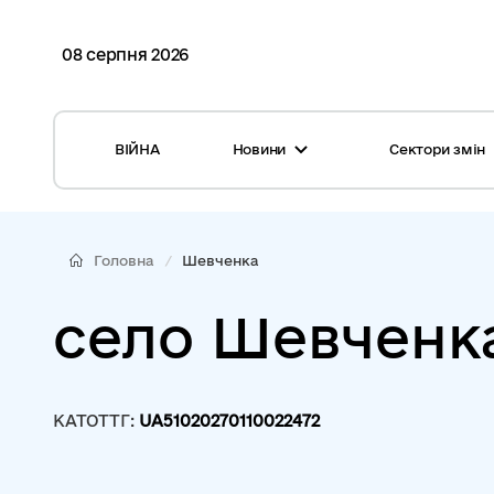
08 серпня 2026
ВІЙНА
Новини
Сектори змін
Усі новини
Місцеві бюджети
Міжнародна підтримка реформи
Громади: перелік та основні дані
Головна
Шевченка
Глосарій
Медицина
село Шевченк
Календар подій
ЦНАП
Репортажі з громад
Безпека
КАТОТТГ:
UA51020270110022472
Фотогалерея
Управління відходами
Хмара тегів