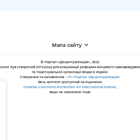
Мапа сайту
© Портал «Децентралізація», 2022
роект був створений 2014 року для комунікації реформи місцевого самоврядуван
та територіальної організації влади в Україні.
Створення та наповнення -
ГО «Портал «Децентралізація»
Весь контент доступний за ліцензією
+
Creative Commons Attribution 4.0 International license,
якщо не зазначено інше