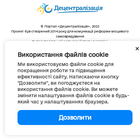
© Портал «Децентралізація», 2022
Проект був створений 2014 року для комунікації реформи місцевого
самоврядування
та територіальної організації влади в Україні.
Створення та наповнення -
ГО «Портал «Децентралізація»
Весь контент доступний за ліцензією
Використання файлів cookie
Creative Commons Attribution 4.0 International license,
якщо не зазначено інше
Ми використовуємо файли cookie для
покращення роботи та підвищення
ефективності сайту. Натискаючи кнопку
"Дозволити", ви погоджуєтеся на
використання файлів cookie. Ви можете
змінити налаштування файлів cookie в будь-
який час у налаштуваннях браузера.
Дозволити