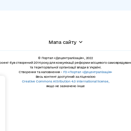
Мапа сайту
© Портал «Децентралізація», 2022
роект був створений 2014 року для комунікації реформи місцевого самоврядуван
та територіальної організації влади в Україні.
Створення та наповнення -
ГО «Портал «Децентралізація»
Весь контент доступний за ліцензією
+
Creative Commons Attribution 4.0 International license,
якщо не зазначено інше