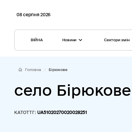
08 серпня 2026
ВІЙНА
Новини
Сектори змін
Усі новини
Місцеві бюджети
Міжнародна підтримка реформи
Громади: перелік та основні дані
Головна
Бірюкове
Глосарій
Медицина
село Бірюкове
Календар подій
ЦНАП
Репортажі з громад
Безпека
КАТОТТГ:
UA51020270020028251
Фотогалерея
Управління відходами
Хмара тегів