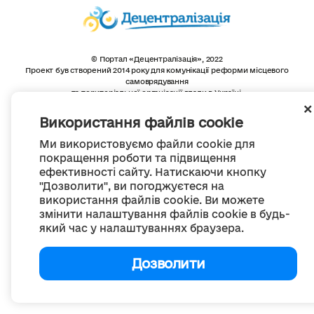
© Портал «Децентралізація», 2022
Проект був створений 2014 року для комунікації реформи місцевого
самоврядування
та територіальної організації влади в Україні.
Створення та наповнення -
ГО «Портал «Децентралізація»
Весь контент доступний за ліцензією
Використання файлів cookie
Creative Commons Attribution 4.0 International license,
якщо не зазначено інше
Ми використовуємо файли cookie для
покращення роботи та підвищення
ефективності сайту. Натискаючи кнопку
"Дозволити", ви погоджуєтеся на
використання файлів cookie. Ви можете
змінити налаштування файлів cookie в будь-
який час у налаштуваннях браузера.
Дозволити