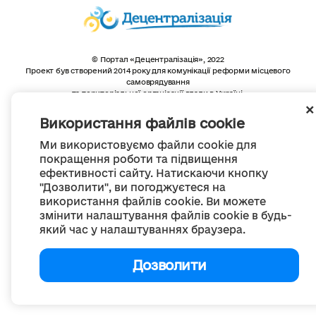
© Портал «Децентралізація», 2022
Проект був створений 2014 року для комунікації реформи місцевого
самоврядування
та територіальної організації влади в Україні.
Створення та наповнення -
ГО «Портал «Децентралізація»
Весь контент доступний за ліцензією
Використання файлів cookie
Creative Commons Attribution 4.0 International license,
якщо не зазначено інше
Ми використовуємо файли cookie для
покращення роботи та підвищення
ефективності сайту. Натискаючи кнопку
"Дозволити", ви погоджуєтеся на
використання файлів cookie. Ви можете
змінити налаштування файлів cookie в будь-
який час у налаштуваннях браузера.
Дозволити