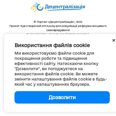
© Портал «Децентралізація», 2022
Проект був створений 2014 року для комунікації реформи місцевого
самоврядування
та територіальної організації влади в Україні.
Створення та наповнення -
ГО «Портал «Децентралізація»
Весь контент доступний за ліцензією
Використання файлів cookie
Creative Commons Attribution 4.0 International license,
якщо не зазначено інше
Ми використовуємо файли cookie для
покращення роботи та підвищення
ефективності сайту. Натискаючи кнопку
"Дозволити", ви погоджуєтеся на
використання файлів cookie. Ви можете
змінити налаштування файлів cookie в будь-
який час у налаштуваннях браузера.
Дозволити