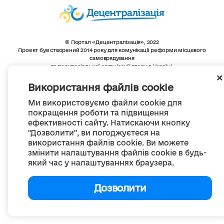
© Портал «Децентралізація», 2022
Проект був створений 2014 року для комунікації реформи місцевого
самоврядування
та територіальної організації влади в Україні.
Створення та наповнення -
ГО «Портал «Децентралізація»
Весь контент доступний за ліцензією
Використання файлів cookie
Creative Commons Attribution 4.0 International license,
якщо не зазначено інше
Ми використовуємо файли cookie для
покращення роботи та підвищення
ефективності сайту. Натискаючи кнопку
"Дозволити", ви погоджуєтеся на
використання файлів cookie. Ви можете
змінити налаштування файлів cookie в будь-
який час у налаштуваннях браузера.
Дозволити