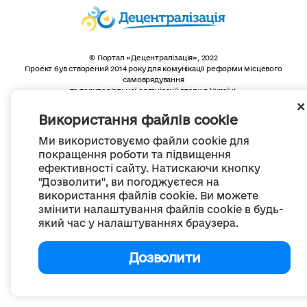
© Портал «Децентралізація», 2022
Проект був створений 2014 року для комунікації реформи місцевого
самоврядування
та територіальної організації влади в Україні.
Створення та наповнення -
ГО «Портал «Децентралізація»
Весь контент доступний за ліцензією
Використання файлів cookie
Creative Commons Attribution 4.0 International license,
якщо не зазначено інше
Ми використовуємо файли cookie для
покращення роботи та підвищення
ефективності сайту. Натискаючи кнопку
"Дозволити", ви погоджуєтеся на
використання файлів cookie. Ви можете
змінити налаштування файлів cookie в будь-
який час у налаштуваннях браузера.
Дозволити