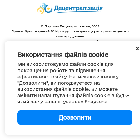
© Портал «Децентралізація», 2022
Проект був створений 2014 року для комунікації реформи місцевого
самоврядування
та територіальної організації влади в Україні.
Створення та наповнення -
ГО «Портал «Децентралізація»
Весь контент доступний за ліцензією
Використання файлів cookie
Creative Commons Attribution 4.0 International license,
якщо не зазначено інше
Ми використовуємо файли cookie для
покращення роботи та підвищення
ефективності сайту. Натискаючи кнопку
"Дозволити", ви погоджуєтеся на
використання файлів cookie. Ви можете
змінити налаштування файлів cookie в будь-
який час у налаштуваннях браузера.
Дозволити