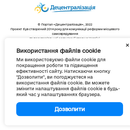
© Портал «Децентралізація», 2022
Проект був створений 2014 року для комунікації реформи місцевого
самоврядування
та територіальної організації влади в Україні.
Створення та наповнення -
ГО «Портал «Децентралізація»
Весь контент доступний за ліцензією
Використання файлів cookie
Creative Commons Attribution 4.0 International license,
якщо не зазначено інше
Ми використовуємо файли cookie для
покращення роботи та підвищення
ефективності сайту. Натискаючи кнопку
"Дозволити", ви погоджуєтеся на
використання файлів cookie. Ви можете
змінити налаштування файлів cookie в будь-
який час у налаштуваннях браузера.
Дозволити