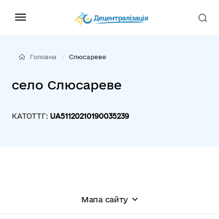
Головна
Слюсареве
село Слюсареве
КАТОТТГ:
UA51120210190035239
Мапа сайту