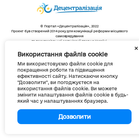
© Портал «Децентралізація», 2022
Проект був створений 2014 року для комунікації реформи місцевого
самоврядування
та територіальної організації влади в Україні.
Створення та наповнення -
ГО «Портал «Децентралізація»
Весь контент доступний за ліцензією
Використання файлів cookie
Creative Commons Attribution 4.0 International license,
якщо не зазначено інше
Ми використовуємо файли cookie для
покращення роботи та підвищення
ефективності сайту. Натискаючи кнопку
"Дозволити", ви погоджуєтеся на
використання файлів cookie. Ви можете
змінити налаштування файлів cookie в будь-
який час у налаштуваннях браузера.
Дозволити