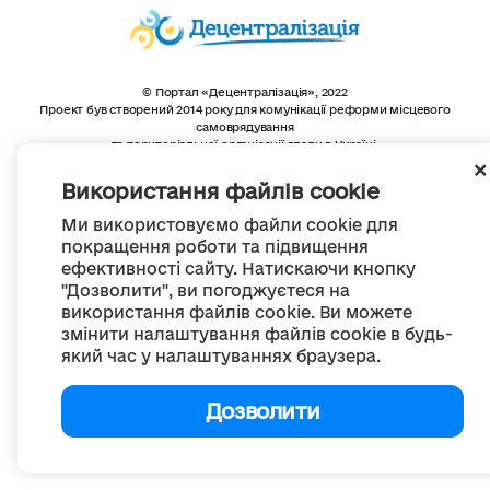
© Портал «Децентралізація», 2022
Проект був створений 2014 року для комунікації реформи місцевого
самоврядування
та територіальної організації влади в Україні.
Створення та наповнення -
ГО «Портал «Децентралізація»
Весь контент доступний за ліцензією
Використання файлів cookie
Creative Commons Attribution 4.0 International license,
якщо не зазначено інше
Ми використовуємо файли cookie для
покращення роботи та підвищення
ефективності сайту. Натискаючи кнопку
"Дозволити", ви погоджуєтеся на
використання файлів cookie. Ви можете
змінити налаштування файлів cookie в будь-
який час у налаштуваннях браузера.
Дозволити