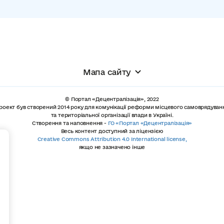
Мапа сайту
© Портал «Децентралізація», 2022
роект був створений 2014 року для комунікації реформи місцевого самоврядуван
та територіальної організації влади в Україні.
Створення та наповнення -
ГО «Портал «Децентралізація»
Весь контент доступний за ліцензією
+
Creative Commons Attribution 4.0 International license,
якщо не зазначено інше