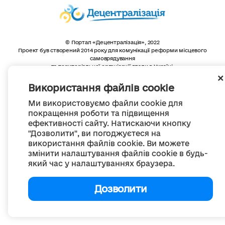
© Портал «Децентралізація», 2022
Проект був створений 2014 року для комунікації реформи місцевого
самоврядування
та територіальної організації влади в Україні.
Створення та наповнення -
ГО «Портал «Децентралізація»
Весь контент доступний за ліцензією
Використання файлів cookie
Creative Commons Attribution 4.0 International license,
якщо не зазначено інше
Ми використовуємо файли cookie для
покращення роботи та підвищення
ефективності сайту. Натискаючи кнопку
"Дозволити", ви погоджуєтеся на
використання файлів cookie. Ви можете
змінити налаштування файлів cookie в будь-
який час у налаштуваннях браузера.
Дозволити