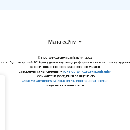
Мапа сайту
© Портал «Децентралізація», 2022
роект був створений 2014 року для комунікації реформи місцевого самоврядуван
та територіальної організації влади в Україні.
Створення та наповнення -
ГО «Портал «Децентралізація»
Весь контент доступний за ліцензією
+
Creative Commons Attribution 4.0 International license,
якщо не зазначено інше