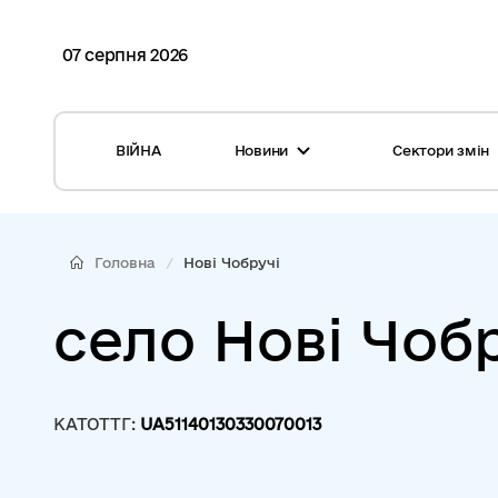
07 серпня 2026
ВІЙНА
Новини
Сектори змін
Усі новини
Місцеві бюджети
Міжнародна підтримка реформи
Громади: перелік та основні дані
Головна
Нові Чобручі
Глосарій
Медицина
село Нові Чоб
Календар подій
ЦНАП
Репортажі з громад
Безпека
КАТОТТГ:
UA51140130330070013
Фотогалерея
Управління відходами
Хмара тегів