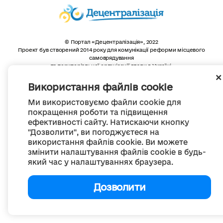
© Портал «Децентралізація», 2022
Проект був створений 2014 року для комунікації реформи місцевого
самоврядування
та територіальної організації влади в Україні.
Створення та наповнення -
ГО «Портал «Децентралізація»
Весь контент доступний за ліцензією
Використання файлів cookie
Creative Commons Attribution 4.0 International license,
якщо не зазначено інше
Ми використовуємо файли cookie для
покращення роботи та підвищення
ефективності сайту. Натискаючи кнопку
"Дозволити", ви погоджуєтеся на
використання файлів cookie. Ви можете
змінити налаштування файлів cookie в будь-
який час у налаштуваннях браузера.
Дозволити