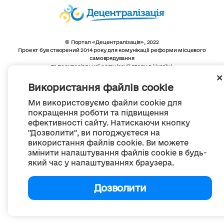
© Портал «Децентралізація», 2022
Проект був створений 2014 року для комунікації реформи місцевого
самоврядування
та територіальної організації влади в Україні.
Створення та наповнення -
ГО «Портал «Децентралізація»
Весь контент доступний за ліцензією
Використання файлів cookie
Creative Commons Attribution 4.0 International license,
якщо не зазначено інше
Ми використовуємо файли cookie для
покращення роботи та підвищення
ефективності сайту. Натискаючи кнопку
"Дозволити", ви погоджуєтеся на
використання файлів cookie. Ви можете
змінити налаштування файлів cookie в будь-
який час у налаштуваннях браузера.
Дозволити