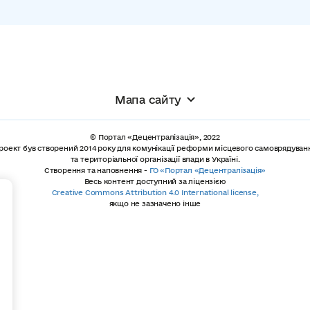
Мапа сайту
© Портал «Децентралізація», 2022
роект був створений 2014 року для комунікації реформи місцевого самоврядуван
та територіальної організації влади в Україні.
Створення та наповнення -
ГО «Портал «Децентралізація»
Весь контент доступний за ліцензією
+
Creative Commons Attribution 4.0 International license,
якщо не зазначено інше