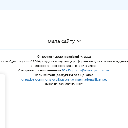
Мапа сайту
© Портал «Децентралізація», 2022
роект був створений 2014 року для комунікації реформи місцевого самоврядуван
та територіальної організації влади в Україні.
Створення та наповнення -
ГО «Портал «Децентралізація»
Весь контент доступний за ліцензією
+
Creative Commons Attribution 4.0 International license,
якщо не зазначено інше