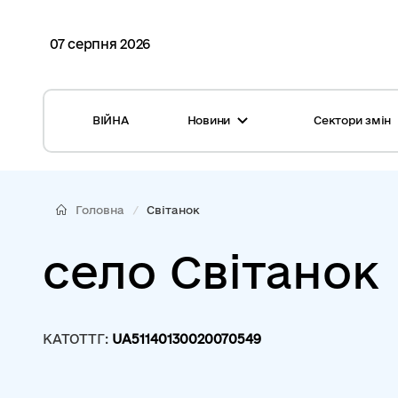
07 серпня 2026
ВІЙНА
Новини
Сектори змін
Усі новини
Місцеві бюджети
Міжнародна підтримка реформи
Громади: перелік та основні дані
Головна
Світанок
Глосарій
Медицина
село Світанок
Календар подій
ЦНАП
Репортажі з громад
Безпека
КАТОТТГ:
UA51140130020070549
Фотогалерея
Управління відходами
Хмара тегів