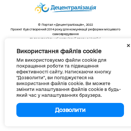
© Портал «Децентралізація», 2022
Проект був створений 2014 року для комунікації реформи місцевого
самоврядування
та територіальної організації влади в Україні.
Створення та наповнення -
ГО «Портал «Децентралізація»
Весь контент доступний за ліцензією
Використання файлів cookie
Creative Commons Attribution 4.0 International license,
якщо не зазначено інше
Ми використовуємо файли cookie для
покращення роботи та підвищення
ефективності сайту. Натискаючи кнопку
"Дозволити", ви погоджуєтеся на
використання файлів cookie. Ви можете
змінити налаштування файлів cookie в будь-
який час у налаштуваннях браузера.
Дозволити