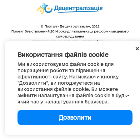
© Портал «Децентралізація», 2022
Проект був створений 2014 року для комунікації реформи місцевого
самоврядування
та територіальної організації влади в Україні.
Створення та наповнення -
ГО «Портал «Децентралізація»
Весь контент доступний за ліцензією
Використання файлів cookie
Creative Commons Attribution 4.0 International license,
якщо не зазначено інше
Ми використовуємо файли cookie для
покращення роботи та підвищення
ефективності сайту. Натискаючи кнопку
"Дозволити", ви погоджуєтеся на
використання файлів cookie. Ви можете
змінити налаштування файлів cookie в будь-
який час у налаштуваннях браузера.
Дозволити