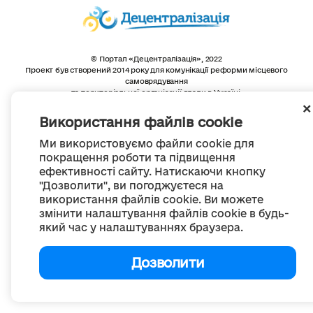
© Портал «Децентралізація», 2022
Проект був створений 2014 року для комунікації реформи місцевого
самоврядування
та територіальної організації влади в Україні.
Створення та наповнення -
ГО «Портал «Децентралізація»
Весь контент доступний за ліцензією
Використання файлів cookie
Creative Commons Attribution 4.0 International license,
якщо не зазначено інше
Ми використовуємо файли cookie для
покращення роботи та підвищення
ефективності сайту. Натискаючи кнопку
"Дозволити", ви погоджуєтеся на
використання файлів cookie. Ви можете
змінити налаштування файлів cookie в будь-
який час у налаштуваннях браузера.
Дозволити