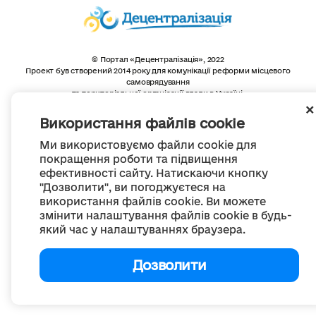
© Портал «Децентралізація», 2022
Проект був створений 2014 року для комунікації реформи місцевого
самоврядування
та територіальної організації влади в Україні.
Створення та наповнення -
ГО «Портал «Децентралізація»
Весь контент доступний за ліцензією
Використання файлів cookie
Creative Commons Attribution 4.0 International license,
якщо не зазначено інше
Ми використовуємо файли cookie для
покращення роботи та підвищення
ефективності сайту. Натискаючи кнопку
"Дозволити", ви погоджуєтеся на
використання файлів cookie. Ви можете
змінити налаштування файлів cookie в будь-
який час у налаштуваннях браузера.
Дозволити