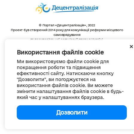
© Портал «Децентралізація», 2022
Проект був створений 2014 року для комунікації реформи місцевого
самоврядування
та територіальної організації влади в Україні.
Створення та наповнення -
ГО «Портал «Децентралізація»
Весь контент доступний за ліцензією
Використання файлів cookie
Creative Commons Attribution 4.0 International license,
якщо не зазначено інше
Ми використовуємо файли cookie для
покращення роботи та підвищення
ефективності сайту. Натискаючи кнопку
"Дозволити", ви погоджуєтеся на
використання файлів cookie. Ви можете
змінити налаштування файлів cookie в будь-
який час у налаштуваннях браузера.
Дозволити