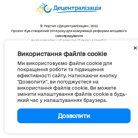
© Портал «Децентралізація», 2022
Проект був створений 2014 року для комунікації реформи місцевого
самоврядування
та територіальної організації влади в Україні.
Створення та наповнення -
ГО «Портал «Децентралізація»
Весь контент доступний за ліцензією
Використання файлів cookie
Creative Commons Attribution 4.0 International license,
якщо не зазначено інше
Ми використовуємо файли cookie для
покращення роботи та підвищення
ефективності сайту. Натискаючи кнопку
"Дозволити", ви погоджуєтеся на
використання файлів cookie. Ви можете
змінити налаштування файлів cookie в будь-
який час у налаштуваннях браузера.
Дозволити