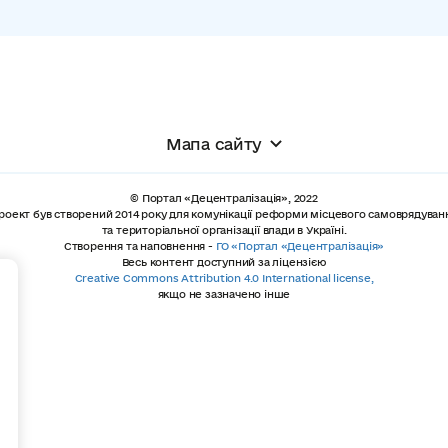
Мапа сайту
© Портал «Децентралізація», 2022
роект був створений 2014 року для комунікації реформи місцевого самоврядуван
та територіальної організації влади в Україні.
Створення та наповнення -
ГО «Портал «Децентралізація»
Весь контент доступний за ліцензією
+
Creative Commons Attribution 4.0 International license,
якщо не зазначено інше