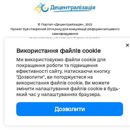
© Портал «Децентралізація», 2022
Проект був створений 2014 року для комунікації реформи місцевого
самоврядування
та територіальної організації влади в Україні.
Створення та наповнення -
ГО «Портал «Децентралізація»
Весь контент доступний за ліцензією
Використання файлів cookie
Creative Commons Attribution 4.0 International license,
якщо не зазначено інше
Ми використовуємо файли cookie для
покращення роботи та підвищення
ефективності сайту. Натискаючи кнопку
"Дозволити", ви погоджуєтеся на
використання файлів cookie. Ви можете
змінити налаштування файлів cookie в будь-
який час у налаштуваннях браузера.
Дозволити