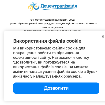
© Портал «Децентралізація», 2022
Проект був створений 2014 року для комунікації реформи місцевого
самоврядування
та територіальної організації влади в Україні.
Створення та наповнення -
ГО «Портал «Децентралізація»
Весь контент доступний за ліцензією
Використання файлів cookie
Creative Commons Attribution 4.0 International license,
якщо не зазначено інше
Ми використовуємо файли cookie для
покращення роботи та підвищення
ефективності сайту. Натискаючи кнопку
"Дозволити", ви погоджуєтеся на
використання файлів cookie. Ви можете
змінити налаштування файлів cookie в будь-
який час у налаштуваннях браузера.
Дозволити