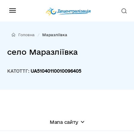
Головна
Маразліївка
село Маразліївка
КАТОТТГ:
UA51040110010096405
Мапа сайту