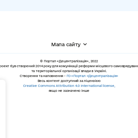
Мапа сайту
© Портал «Децентралізація», 2022
роект був створений 2014 року для комунікації реформи місцевого самоврядуван
та територіальної організації влади в Україні.
Створення та наповнення -
ГО «Портал «Децентралізація»
Весь контент доступний за ліцензією
+
Creative Commons Attribution 4.0 International license,
якщо не зазначено інше