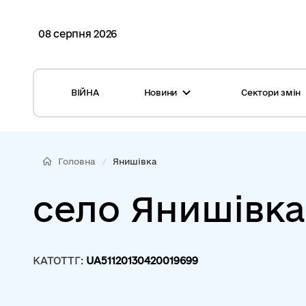
08 серпня 2026
ВІЙНА
Новини
Сектори змін
Усі новини
Місцеві бюджети
Міжнародна підтримка реформи
Громади: перелік та основні дані
Головна
Янишівка
Глосарій
Медицина
село Янишівка
Календар подій
ЦНАП
Репортажі з громад
Безпека
КАТОТТГ:
UA51120130420019699
Фотогалерея
Управління відходами
Хмара тегів