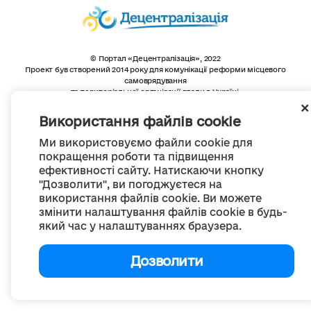
© Портал «Децентралізація», 2022
Проект був створений 2014 року для комунікації реформи місцевого
самоврядування
та територіальної організації влади в Україні.
Створення та наповнення -
ГО «Портал «Децентралізація»
Весь контент доступний за ліцензією
Використання файлів cookie
Creative Commons Attribution 4.0 International license,
якщо не зазначено інше
Ми використовуємо файли cookie для
покращення роботи та підвищення
ефективності сайту. Натискаючи кнопку
"Дозволити", ви погоджуєтеся на
використання файлів cookie. Ви можете
змінити налаштування файлів cookie в будь-
який час у налаштуваннях браузера.
Дозволити