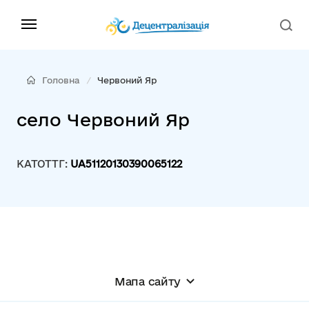
Головна
Червоний Яр
село Червоний Яр
КАТОТТГ:
UA51120130390065122
Мапа сайту