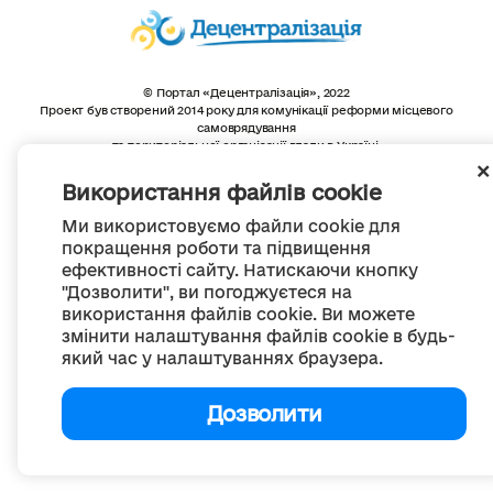
© Портал «Децентралізація», 2022
Проект був створений 2014 року для комунікації реформи місцевого
самоврядування
та територіальної організації влади в Україні.
Створення та наповнення -
ГО «Портал «Децентралізація»
Весь контент доступний за ліцензією
Використання файлів cookie
Creative Commons Attribution 4.0 International license,
якщо не зазначено інше
Ми використовуємо файли cookie для
покращення роботи та підвищення
ефективності сайту. Натискаючи кнопку
"Дозволити", ви погоджуєтеся на
використання файлів cookie. Ви можете
змінити налаштування файлів cookie в будь-
який час у налаштуваннях браузера.
Дозволити