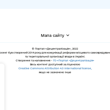
Мапа сайту
© Портал «Децентралізація», 2022
роект був створений 2014 року для комунікації реформи місцевого самоврядуван
та територіальної організації влади в Україні.
Створення та наповнення -
ГО «Портал «Децентралізація»
Весь контент доступний за ліцензією
+
Creative Commons Attribution 4.0 International license,
якщо не зазначено інше