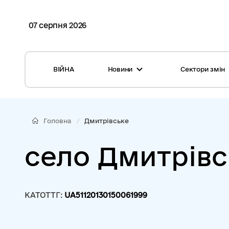
07 серпня 2026
ВІЙНА
Новини
Сектори змін
Усі новини
Місцеві бюджети
Міжнародна підтримка реформи
Громади: перелік та основні дані
Головна
Дмитрівське
Глосарій
Медицина
село Дмитрівс
Календар подій
ЦНАП
Репортажі з громад
Безпека
КАТОТТГ:
UA51120130150061999
Фотогалерея
Управління відходами
Хмара тегів