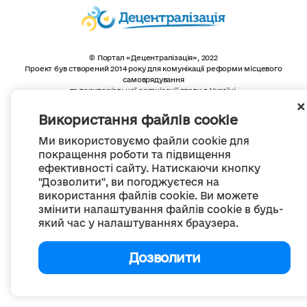
© Портал «Децентралізація», 2022
Проект був створений 2014 року для комунікації реформи місцевого
самоврядування
та територіальної організації влади в Україні.
Створення та наповнення -
ГО «Портал «Децентралізація»
Весь контент доступний за ліцензією
Використання файлів cookie
Creative Commons Attribution 4.0 International license,
якщо не зазначено інше
Ми використовуємо файли cookie для
покращення роботи та підвищення
ефективності сайту. Натискаючи кнопку
"Дозволити", ви погоджуєтеся на
використання файлів cookie. Ви можете
змінити налаштування файлів cookie в будь-
який час у налаштуваннях браузера.
Дозволити