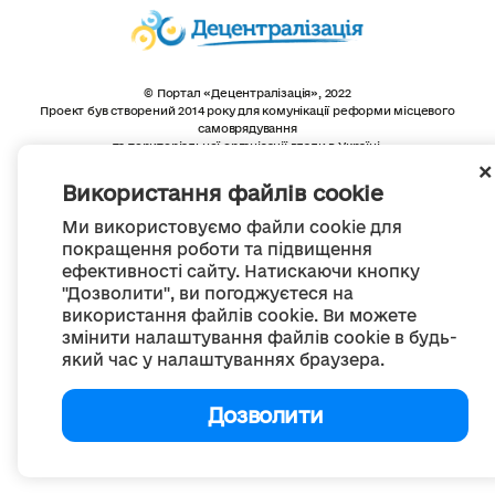
© Портал «Децентралізація», 2022
Проект був створений 2014 року для комунікації реформи місцевого
самоврядування
та територіальної організації влади в Україні.
Створення та наповнення -
ГО «Портал «Децентралізація»
Весь контент доступний за ліцензією
Використання файлів cookie
Creative Commons Attribution 4.0 International license,
якщо не зазначено інше
Ми використовуємо файли cookie для
покращення роботи та підвищення
ефективності сайту. Натискаючи кнопку
"Дозволити", ви погоджуєтеся на
використання файлів cookie. Ви можете
змінити налаштування файлів cookie в будь-
який час у налаштуваннях браузера.
Дозволити