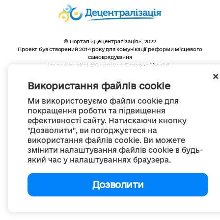
© Портал «Децентралізація», 2022
Проект був створений 2014 року для комунікації реформи місцевого
самоврядування
та територіальної організації влади в Україні.
Створення та наповнення -
ГО «Портал «Децентралізація»
Весь контент доступний за ліцензією
Використання файлів cookie
Creative Commons Attribution 4.0 International license,
якщо не зазначено інше
Ми використовуємо файли cookie для
покращення роботи та підвищення
ефективності сайту. Натискаючи кнопку
"Дозволити", ви погоджуєтеся на
використання файлів cookie. Ви можете
змінити налаштування файлів cookie в будь-
який час у налаштуваннях браузера.
Дозволити