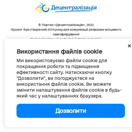
© Портал «Децентралізація», 2022
Проект був створений 2014 року для комунікації реформи місцевого
самоврядування
та територіальної організації влади в Україні.
Створення та наповнення -
ГО «Портал «Децентралізація»
Весь контент доступний за ліцензією
Використання файлів cookie
Creative Commons Attribution 4.0 International license,
якщо не зазначено інше
Ми використовуємо файли cookie для
покращення роботи та підвищення
ефективності сайту. Натискаючи кнопку
"Дозволити", ви погоджуєтеся на
використання файлів cookie. Ви можете
змінити налаштування файлів cookie в будь-
який час у налаштуваннях браузера.
Дозволити