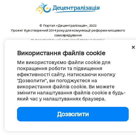
© Портал «Децентралізація», 2022
Проект був створений 2014 року для комунікації реформи місцевого
самоврядування
та територіальної організації влади в Україні.
Створення та наповнення -
ГО «Портал «Децентралізація»
Весь контент доступний за ліцензією
Використання файлів cookie
Creative Commons Attribution 4.0 International license,
якщо не зазначено інше
Ми використовуємо файли cookie для
покращення роботи та підвищення
ефективності сайту. Натискаючи кнопку
"Дозволити", ви погоджуєтеся на
використання файлів cookie. Ви можете
змінити налаштування файлів cookie в будь-
який час у налаштуваннях браузера.
Дозволити