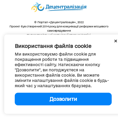
© Портал «Децентралізація», 2022
Проект був створений 2014 року для комунікації реформи місцевого
самоврядування
та територіальної організації влади в Україні.
Створення та наповнення -
ГО «Портал «Децентралізація»
Весь контент доступний за ліцензією
Використання файлів cookie
Creative Commons Attribution 4.0 International license,
якщо не зазначено інше
Ми використовуємо файли cookie для
покращення роботи та підвищення
ефективності сайту. Натискаючи кнопку
"Дозволити", ви погоджуєтеся на
використання файлів cookie. Ви можете
змінити налаштування файлів cookie в будь-
який час у налаштуваннях браузера.
Дозволити