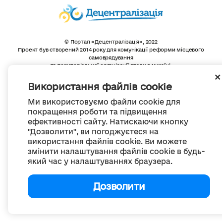
© Портал «Децентралізація», 2022
Проект був створений 2014 року для комунікації реформи місцевого
самоврядування
та територіальної організації влади в Україні.
Створення та наповнення -
ГО «Портал «Децентралізація»
Весь контент доступний за ліцензією
Використання файлів cookie
Creative Commons Attribution 4.0 International license,
якщо не зазначено інше
Ми використовуємо файли cookie для
покращення роботи та підвищення
ефективності сайту. Натискаючи кнопку
"Дозволити", ви погоджуєтеся на
використання файлів cookie. Ви можете
змінити налаштування файлів cookie в будь-
який час у налаштуваннях браузера.
Дозволити