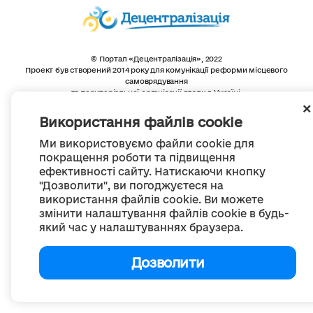
© Портал «Децентралізація», 2022
Проект був створений 2014 року для комунікації реформи місцевого
самоврядування
та територіальної організації влади в Україні.
Створення та наповнення -
ГО «Портал «Децентралізація»
Весь контент доступний за ліцензією
Використання файлів cookie
Creative Commons Attribution 4.0 International license,
якщо не зазначено інше
Ми використовуємо файли cookie для
покращення роботи та підвищення
ефективності сайту. Натискаючи кнопку
"Дозволити", ви погоджуєтеся на
використання файлів cookie. Ви можете
змінити налаштування файлів cookie в будь-
який час у налаштуваннях браузера.
Дозволити