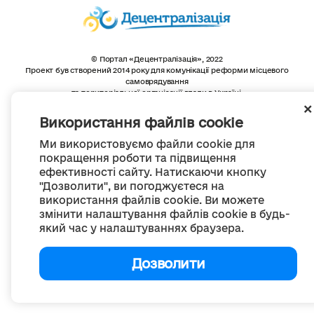
© Портал «Децентралізація», 2022
Проект був створений 2014 року для комунікації реформи місцевого
самоврядування
та територіальної організації влади в Україні.
Створення та наповнення -
ГО «Портал «Децентралізація»
Весь контент доступний за ліцензією
Використання файлів cookie
Creative Commons Attribution 4.0 International license,
якщо не зазначено інше
Ми використовуємо файли cookie для
покращення роботи та підвищення
ефективності сайту. Натискаючи кнопку
"Дозволити", ви погоджуєтеся на
використання файлів cookie. Ви можете
змінити налаштування файлів cookie в будь-
який час у налаштуваннях браузера.
Дозволити