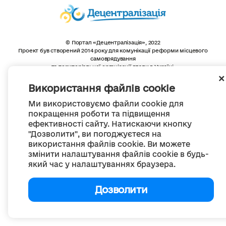
© Портал «Децентралізація», 2022
Проект був створений 2014 року для комунікації реформи місцевого
самоврядування
та територіальної організації влади в Україні.
Створення та наповнення -
ГО «Портал «Децентралізація»
Весь контент доступний за ліцензією
Використання файлів cookie
Creative Commons Attribution 4.0 International license,
якщо не зазначено інше
Ми використовуємо файли cookie для
покращення роботи та підвищення
ефективності сайту. Натискаючи кнопку
"Дозволити", ви погоджуєтеся на
використання файлів cookie. Ви можете
змінити налаштування файлів cookie в будь-
який час у налаштуваннях браузера.
Дозволити