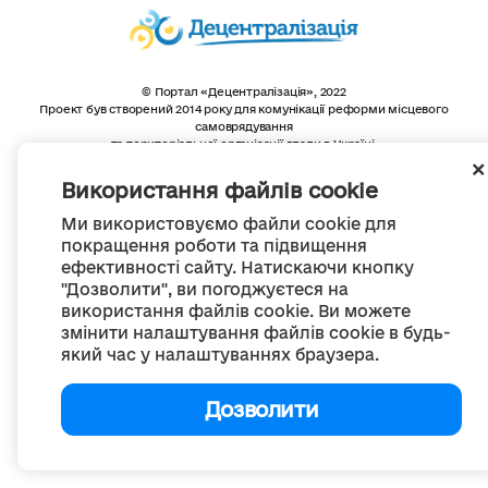
© Портал «Децентралізація», 2022
Проект був створений 2014 року для комунікації реформи місцевого
самоврядування
та територіальної організації влади в Україні.
Створення та наповнення -
ГО «Портал «Децентралізація»
Весь контент доступний за ліцензією
Використання файлів cookie
Creative Commons Attribution 4.0 International license,
якщо не зазначено інше
Ми використовуємо файли cookie для
покращення роботи та підвищення
ефективності сайту. Натискаючи кнопку
"Дозволити", ви погоджуєтеся на
використання файлів cookie. Ви можете
змінити налаштування файлів cookie в будь-
який час у налаштуваннях браузера.
Дозволити