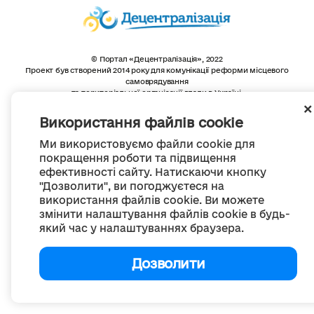
© Портал «Децентралізація», 2022
Проект був створений 2014 року для комунікації реформи місцевого
самоврядування
та територіальної організації влади в Україні.
Створення та наповнення -
ГО «Портал «Децентралізація»
Весь контент доступний за ліцензією
Використання файлів cookie
Creative Commons Attribution 4.0 International license,
якщо не зазначено інше
Ми використовуємо файли cookie для
покращення роботи та підвищення
ефективності сайту. Натискаючи кнопку
"Дозволити", ви погоджуєтеся на
використання файлів cookie. Ви можете
змінити налаштування файлів cookie в будь-
який час у налаштуваннях браузера.
Дозволити