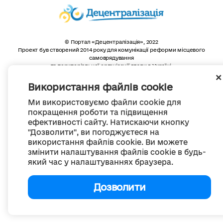
© Портал «Децентралізація», 2022
Проект був створений 2014 року для комунікації реформи місцевого
самоврядування
та територіальної організації влади в Україні.
Створення та наповнення -
ГО «Портал «Децентралізація»
Весь контент доступний за ліцензією
Використання файлів cookie
Creative Commons Attribution 4.0 International license,
якщо не зазначено інше
Ми використовуємо файли cookie для
покращення роботи та підвищення
ефективності сайту. Натискаючи кнопку
"Дозволити", ви погоджуєтеся на
використання файлів cookie. Ви можете
змінити налаштування файлів cookie в будь-
який час у налаштуваннях браузера.
Дозволити