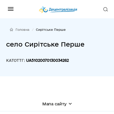
Головна
Сирітське Перше
село Сирітське Перше
КАТОТТГ:
UA51020070130034262
Мапа сайту