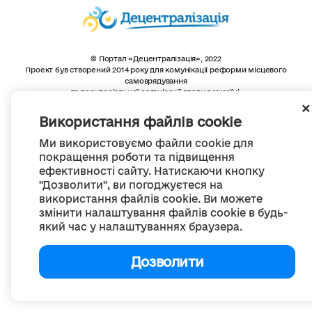
© Портал «Децентралізація», 2022
Проект був створений 2014 року для комунікації реформи місцевого
самоврядування
та територіальної організації влади в Україні.
Створення та наповнення -
ГО «Портал «Децентралізація»
Весь контент доступний за ліцензією
Використання файлів cookie
Creative Commons Attribution 4.0 International license,
якщо не зазначено інше
Ми використовуємо файли cookie для
покращення роботи та підвищення
ефективності сайту. Натискаючи кнопку
"Дозволити", ви погоджуєтеся на
використання файлів cookie. Ви можете
змінити налаштування файлів cookie в будь-
який час у налаштуваннях браузера.
Дозволити