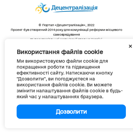
© Портал «Децентралізація», 2022
Проект був створений 2014 року для комунікації реформи місцевого
самоврядування
та територіальної організації влади в Україні.
Створення та наповнення -
ГО «Портал «Децентралізація»
Весь контент доступний за ліцензією
Використання файлів cookie
Creative Commons Attribution 4.0 International license,
якщо не зазначено інше
Ми використовуємо файли cookie для
покращення роботи та підвищення
ефективності сайту. Натискаючи кнопку
"Дозволити", ви погоджуєтеся на
використання файлів cookie. Ви можете
змінити налаштування файлів cookie в будь-
який час у налаштуваннях браузера.
Дозволити