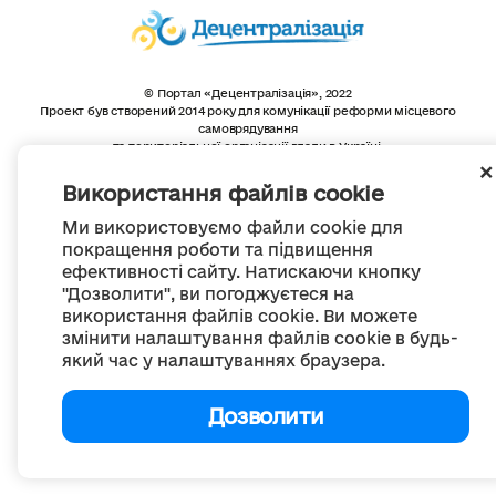
© Портал «Децентралізація», 2022
Проект був створений 2014 року для комунікації реформи місцевого
самоврядування
та територіальної організації влади в Україні.
Створення та наповнення -
ГО «Портал «Децентралізація»
Весь контент доступний за ліцензією
Використання файлів cookie
Creative Commons Attribution 4.0 International license,
якщо не зазначено інше
Ми використовуємо файли cookie для
покращення роботи та підвищення
ефективності сайту. Натискаючи кнопку
"Дозволити", ви погоджуєтеся на
використання файлів cookie. Ви можете
змінити налаштування файлів cookie в будь-
який час у налаштуваннях браузера.
Дозволити