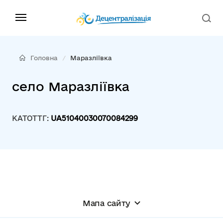
Головна
Маразліївка
село Маразліївка
КАТОТТГ:
UA51040030070084299
Мапа сайту