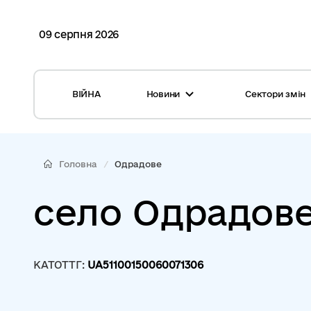
09 серпня 2026
ВІЙНА
Новини
Сектори змін
Усі новини
Місцеві бюджети
Міжнародна підтримка реформи
Громади: перелік та основні дані
Головна
Одрадове
Глосарій
Медицина
село Одрадов
Календар подій
ЦНАП
Репортажі з громад
Безпека
КАТОТТГ:
UA51100150060071306
Фотогалерея
Управління відходами
Хмара тегів