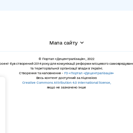
Мапа сайту
© Портал «Децентралізація», 2022
роект був створений 2014 року для комунікації реформи місцевого самоврядуван
та територіальної організації влади в Україні.
Створення та наповнення -
ГО «Портал «Децентралізація»
Весь контент доступний за ліцензією
+
Creative Commons Attribution 4.0 International license,
якщо не зазначено інше